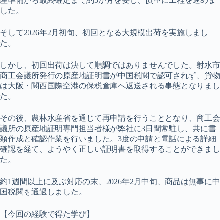
産準備から最終確定まで約3か月を要し、慎重に工程を進めま
した。
そして2026年2月初旬、初回となる大規模出荷を実施しまし
た。
しかし、初回出荷は決して順調ではありませんでした。射水市
商工会議所発行の原産地証明書が中国税関で認可されず、貨物
は大阪・関西国際空港の保税倉庫へ返送される事態となりまし
た。
その後、農林水産省を通じて再申請を行うこととなり、商工会
議所の原産地証明専門担当者様が弊社に3日間常駐し、共に書
類作成と確認作業を行いました。3度の申請と電話による詳細
確認を経て、ようやく正しい証明書を取得することができまし
た。
約1週間以上に及ぶ対応の末、2026年2月中旬、商品は無事に中
国税関を通過しました。
【今回の経験で得た学び】