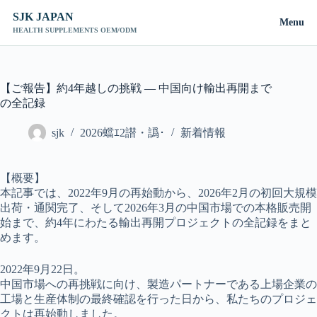
SJK JAPAN
Menu
HEALTH SUPPLEMENTS OEM/ODM
コ
ン
テ
【ご報告】約4年越しの挑戦 ― 中国向け輸出再開まで
ン
の全記録
ツ
へ
sjk
2026蟷ｴ2譛・譌･
新着情報
ス
キ
ッ
【概要】
プ
本記事では、2022年9月の再始動から、2026年2月の初回大規模
出荷・通関完了、そして2026年3月の中国市場での本格販売開
始まで、約4年にわたる輸出再開プロジェクトの全記録をまと
めます。
2022年9月22日。
中国市場への再挑戦に向け、製造パートナーである上場企業の
工場と生産体制の最終確認を行った日から、私たちのプロジェ
クトは再始動しました。